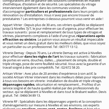
configurations afin de garantir des solutions cohérentes en matière
d’esthétique, d’isolation et de sécurité. Les spécialistes du vitrage
interviennent également dans les communes voisines afin
d’accompagner
particuliers et professionnels
dans leurs projets de
rénovation ou d’installation. Vous n'avez pas encore trouver de
prestataires ? Les entreprises ci-dessous pourront vous venir en aide !
Appart Vitrier : Depuis plus de 30 ans, ces vitriers qualifiés se déplacent
jusqu'à Nivelles 7j/7, le jour même en cas d'urgence, pour effectuer les
travaux suivants : pose et remplacement de tous types de vitrages et
vitrines, placements complexes à l'aide d'une grue,
réparations après
effraction ou sinistre
. Le patron vous assure un résultat impeccable
et vous remet un devis gratuit dans les meilleurs délais, que vous soyez
un particulier ou un professionnel. Tel : 067/77 13 12.
Vitrerie Demay : Depuis 70 ans, La vitrerie Demay est active à Nivelles
pour effectuer
dans les règles de l'art
les travaux suivants : fabrication
de portes en verre, douches, dalles..., placement de simple, double et
triple vitrage, pose de verre feuilleté sécurisé. Vous avez la garantie d'un
travail soigné à des prix compétitifs. Tel : 02/672 58 20.
Artisan Vitrier : Avec plus de 20 années d'expérience à son actif, la
société Artisan Vitrier intervient dans les meilleurs délais pour répondre
à tous vos besoins en vitrerie : installation de double et triple vitrage,
dépannages rapides
, sécurisation et remplacement... Profitez d'un
service soigné et de haute qualité réalisé par des professionnels du
secteur, qui se déplacent à Nivelles et dans tout le Brabant wallon. Devis
gratuit. Tel : 0466/34 89 13.
Vitrerie RF : Spécialisés dans les dépannages urgents et la conception
d’aménagements sur mesure à Nivelles et ses environs, ces experts
réalisent vos
escaliers, coupe-vent, portes, fenêtres
et bien plus